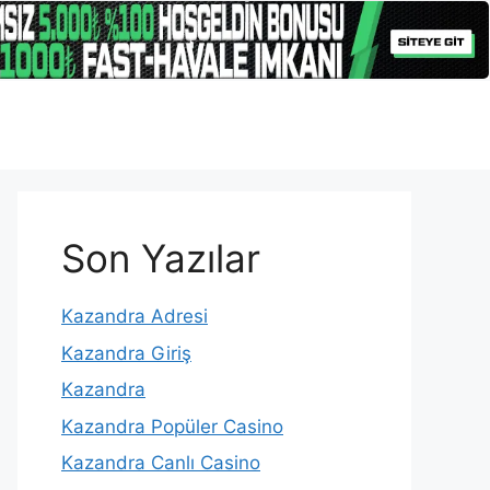
Son Yazılar
Kazandra Adresi
Kazandra Giriş
Kazandra
Kazandra Popüler Casino
Kazandra Canlı Casino