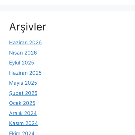
Arşivler
Haziran 2026
Nisan 2026
Eylül 2025
Haziran 2025
Mayıs 2025
Şubat 2025
Ocak 2025
Aralık 2024
Kasım 2024
Ekim 2024