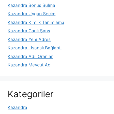
Kazandra Bonus Bulma
Kazandra Uygun Seçim
Kazandra Kimlik Tanımlama
Kazandra Canlı Şans
Kazandra Yeni Adres
Kazandra Lisanslı Bağlantı
Kazandra Adil Oranlar
Kazandra Mevcut Ad
Kategoriler
Kazandra