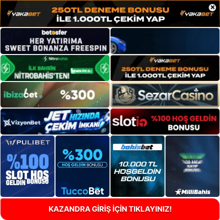
×
KAZANDRA GİRİŞ İÇİN TIKLAYINIZ!