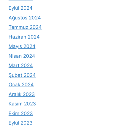
Eylül 2024
Ağustos 2024
Temmuz 2024
Haziran 2024
Mayıs 2024
Nisan 2024
Mart 2024
Şubat 2024
Ocak 2024
Aralık 2023
Kasım 2023
Ekim 2023
Eylül 2023