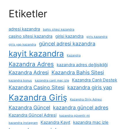
Etiketler
adresi kazandra
bahis sitesi kazandra
casino sitesi kazandra
girisi kazandra
giris kazandra
güncel adresi kazandra
giris yap kazandra
kayit kazandra
Kazandra
Kazandra Adres
kazandra adres değişikliği
Kazandra Adresi
Kazandra Bahis Sitesi
Kazandra Canlı Destek
kazandra bonus
kazandra canli maç izle
Kazandra Casino Sitesi
kazandra giris yap
Kazandra Giriş
Kazandra Giriş Adresi
Kazandra Güncel
kazandra güncel adres
Kazandra Güncel Adresi
kazandra güvenlir mi
Kazandra Kayıt
kazandra maç izle
kazandra instagram