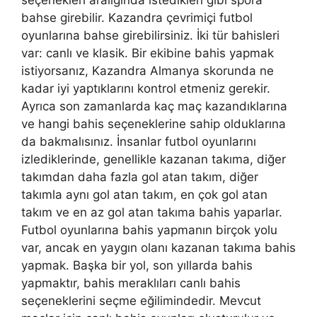
bahse girebilir. Kazandra çevrimiçi futbol
oyunlarına bahse girebilirsiniz. İki tür bahisleri
var: canlı ve klasik. Bir ekibine bahis yapmak
istiyorsanız, Kazandra Almanya skorunda ne
kadar iyi yaptıklarını kontrol etmeniz gerekir.
Ayrıca son zamanlarda kaç maç kazandıklarına
ve hangi bahis seçeneklerine sahip olduklarına
da bakmalısınız. İnsanlar futbol oyunlarını
izlediklerinde, genellikle kazanan takıma, diğer
takımdan daha fazla gol atan takım, diğer
takımla aynı gol atan takım, en çok gol atan
takım ve en az gol atan takıma bahis yaparlar.
Futbol oyunlarına bahis yapmanın birçok yolu
var, ancak en yaygın olanı kazanan takıma bahis
yapmak. Başka bir yol, son yıllarda bahis
yapmaktır, bahis meraklıları canlı bahis
seçeneklerini seçme eğilimindedir. Mevcut