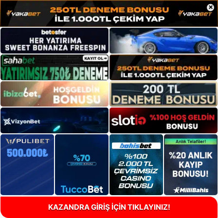
×
KAZANDRA GİRİŞ İÇİN TIKLAYINIZ!