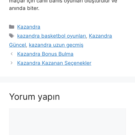
maçlar için canlı bahis oyunları oluşturulur ve
anında biter.
Kategoriler
Kazandra
Etiketler
kazandra basketbol oyunları
,
Kazandra
Güncel
,
kazandra uzun geçmiş
Kazandra Bonus Bulma
Kazandra Kazanan Seçenekler
Yorum yapın
Yorum