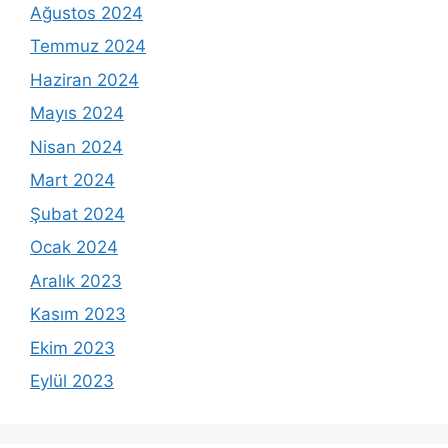
Ağustos 2024
Temmuz 2024
Haziran 2024
Mayıs 2024
Nisan 2024
Mart 2024
Şubat 2024
Ocak 2024
Aralık 2023
Kasım 2023
Ekim 2023
Eylül 2023