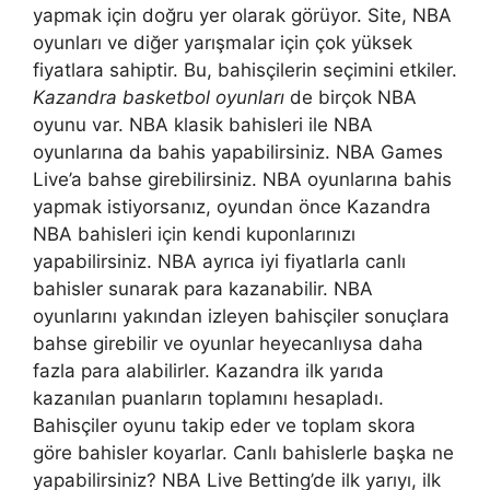
yapmak için doğru yer olarak görüyor. Site, NBA
oyunları ve diğer yarışmalar için çok yüksek
fiyatlara sahiptir. Bu, bahisçilerin seçimini etkiler.
Kazandra basketbol oyunları
de birçok NBA
oyunu var. NBA klasik bahisleri ile NBA
oyunlarına da bahis yapabilirsiniz. NBA Games
Live’a bahse girebilirsiniz. NBA oyunlarına bahis
yapmak istiyorsanız, oyundan önce Kazandra
NBA bahisleri için kendi kuponlarınızı
yapabilirsiniz. NBA ayrıca iyi fiyatlarla canlı
bahisler sunarak para kazanabilir. NBA
oyunlarını yakından izleyen bahisçiler sonuçlara
bahse girebilir ve oyunlar heyecanlıysa daha
fazla para alabilirler. Kazandra ilk yarıda
kazanılan puanların toplamını hesapladı.
Bahisçiler oyunu takip eder ve toplam skora
göre bahisler koyarlar. Canlı bahislerle başka ne
yapabilirsiniz? NBA Live Betting’de ilk yarıyı, ilk