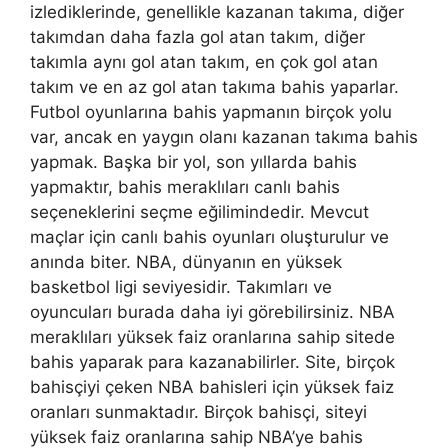
izlediklerinde, genellikle kazanan takıma, diğer
takımdan daha fazla gol atan takım, diğer
takımla aynı gol atan takım, en çok gol atan
takım ve en az gol atan takıma bahis yaparlar.
Futbol oyunlarına bahis yapmanın birçok yolu
var, ancak en yaygın olanı kazanan takıma bahis
yapmak. Başka bir yol, son yıllarda bahis
yapmaktır, bahis meraklıları canlı bahis
seçeneklerini seçme eğilimindedir. Mevcut
maçlar için canlı bahis oyunları oluşturulur ve
anında biter. NBA, dünyanın en yüksek
basketbol ligi seviyesidir. Takımları ve
oyuncuları burada daha iyi görebilirsiniz. NBA
meraklıları yüksek faiz oranlarına sahip sitede
bahis yaparak para kazanabilirler. Site, birçok
bahisçiyi çeken NBA bahisleri için yüksek faiz
oranları sunmaktadır. Birçok bahisçi, siteyi
yüksek faiz oranlarına sahip NBA’ye bahis