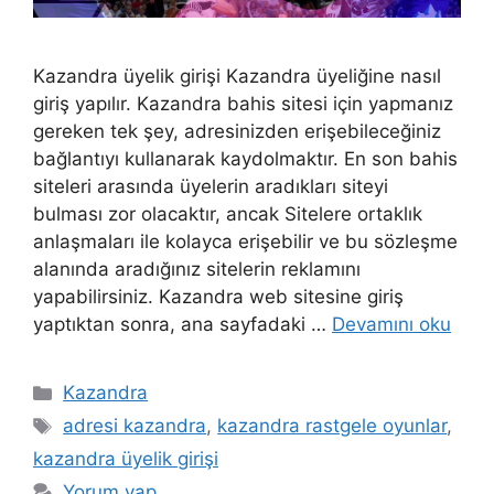
Kazandra üyelik girişi Kazandra üyeliğine nasıl
giriş yapılır. Kazandra bahis sitesi için yapmanız
gereken tek şey, adresinizden erişebileceğiniz
bağlantıyı kullanarak kaydolmaktır. En son bahis
siteleri arasında üyelerin aradıkları siteyi
bulması zor olacaktır, ancak Sitelere ortaklık
anlaşmaları ile kolayca erişebilir ve bu sözleşme
alanında aradığınız sitelerin reklamını
yapabilirsiniz. Kazandra web sitesine giriş
yaptıktan sonra, ana sayfadaki …
Devamını oku
Kategoriler
Kazandra
Etiketler
adresi kazandra
,
kazandra rastgele oyunlar
,
kazandra üyelik girişi
Yorum yap