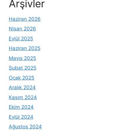
Arşivler
Haziran 2026
Nisan 2026
Eylül 2025
Haziran 2025
Mayıs 2025
Şubat 2025
Ocak 2025
Aralık 2024
Kasım 2024
Ekim 2024
Eylül 2024
Ağustos 2024