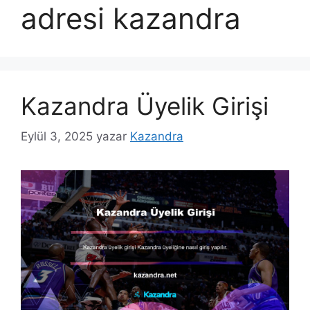
adresi kazandra
Kazandra Üyelik Girişi
Eylül 3, 2025
yazar
Kazandra