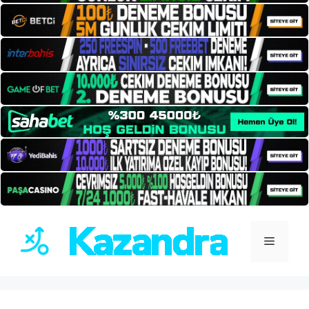
İçeriğe
atla
Menü