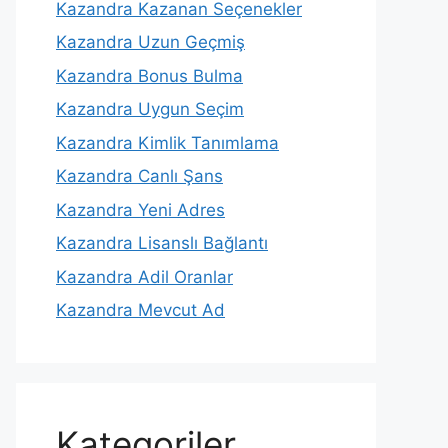
Kazandra Kazanan Seçenekler
Kazandra Uzun Geçmiş
Kazandra Bonus Bulma
Kazandra Uygun Seçim
Kazandra Kimlik Tanımlama
Kazandra Canlı Şans
Kazandra Yeni Adres
Kazandra Lisanslı Bağlantı
Kazandra Adil Oranlar
Kazandra Mevcut Ad
Kategoriler