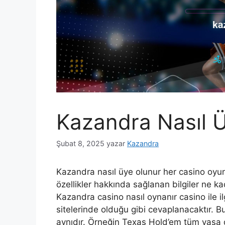
Kazandra Nasıl 
Şubat 8, 2025
yazar
Kazandra
Kazandra nasıl üye olunur her casino oyun
özellikler hakkında sağlanan bilgiler ne ka
Kazandra casino nasıl oynanır casino ile il
sitelerinde olduğu gibi cevaplanacaktır. B
aynıdır. Örneğin Texas Hold’em tüm yasa dı