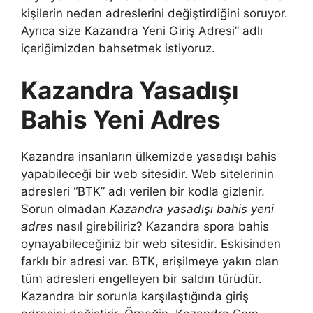
kişilerin neden adreslerini değiştirdiğini soruyor.
Ayrıca size Kazandra Yeni Giriş Adresi” adlı
içeriğimizden bahsetmek istiyoruz.
Kazandra Yasadışı
Bahis Yeni Adres
Kazandra insanların ülkemizde yasadışı bahis
yapabileceği bir web sitesidir. Web sitelerinin
adresleri “BTK” adı verilen bir kodla gizlenir.
Sorun olmadan
Kazandra yasadışı bahis yeni
adres
nasıl girebiliriz? Kazandra spora bahis
oynayabileceğiniz bir web sitesidir. Eskisinden
farklı bir adresi var. BTK, erişilmeye yakın olan
tüm adresleri engelleyen bir saldırı türüdür.
Kazandra bir sorunla karşılaştığında giriş