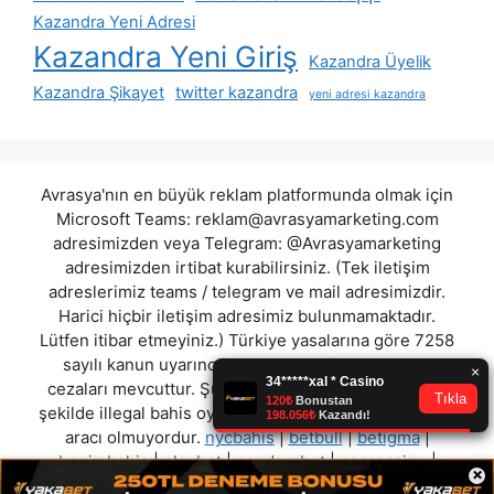
Kazandra Yeni Adresi
Kazandra Yeni Giriş
Kazandra Üyelik
Kazandra Şikayet
twitter kazandra
yeni adresi kazandra
Avrasya'nın en büyük reklam platformunda olmak için
Microsoft Teams:
reklam@avrasyamarketing.com
adresimizden veya Telegram: @Avrasyamarketing
adresimizden irtibat kurabilirsiniz. (Tek iletişim
adreslerimiz teams / telegram ve mail adresimizdir.
Harici hiçbir iletişim adresimiz bulunmamaktadır.
Lütfen itibar etmeyiniz.) Türkiye yasalarına göre 7258
sayılı kanun uyarınca yasa dışı bahis oynamanın
cezaları mevcuttur. Şu an bulunduğunuz site hiç bir
şekilde illegal bahis oyunları oynatmıyor ve oynamaya
aracı olmuyordur.
nycbahis
|
betbull
|
betigma
|
benimbahis
|
elexbet
|
pandorabet
|
esascasino
|
×
xbahis