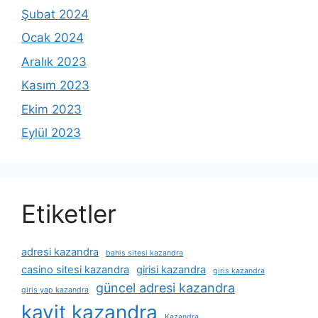
Şubat 2024
Ocak 2024
Aralık 2023
Kasım 2023
Ekim 2023
Eylül 2023
Etiketler
adresi kazandra
bahis sitesi kazandra
casino sitesi kazandra
girisi kazandra
giris kazandra
güncel adresi kazandra
giris yap kazandra
kayit kazandra
Kazandra