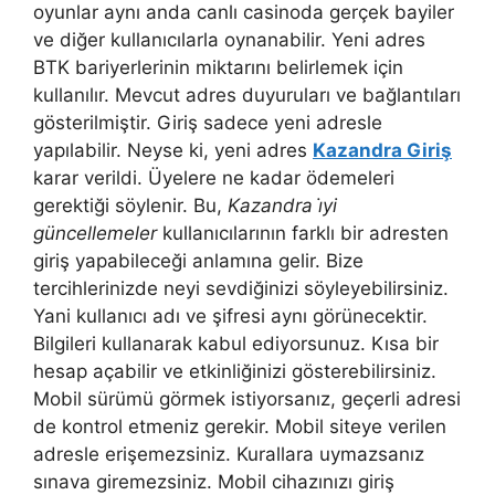
oyunlar aynı anda canlı casinoda gerçek bayiler
ve diğer kullanıcılarla oynanabilir. Yeni adres
BTK bariyerlerinin miktarını belirlemek için
kullanılır. Mevcut adres duyuruları ve bağlantıları
gösterilmiştir. Giriş sadece yeni adresle
yapılabilir. Neyse ki, yeni adres
Kazandra Giriş
karar verildi. Üyelere ne kadar ödemeleri
gerektiği söylenir. Bu,
Kazandra i̇yi
güncellemeler
kullanıcılarının farklı bir adresten
giriş yapabileceği anlamına gelir. Bize
tercihlerinizde neyi sevdiğinizi söyleyebilirsiniz.
Yani kullanıcı adı ve şifresi aynı görünecektir.
Bilgileri kullanarak kabul ediyorsunuz. Kısa bir
hesap açabilir ve etkinliğinizi gösterebilirsiniz.
Mobil sürümü görmek istiyorsanız, geçerli adresi
de kontrol etmeniz gerekir. Mobil siteye verilen
adresle erişemezsiniz. Kurallara uymazsanız
sınava giremezsiniz. Mobil cihazınızı giriş