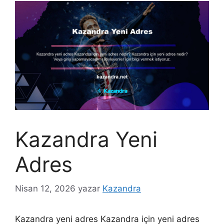
Kazandra Yeni
Adres
Nisan 12, 2026
yazar
Kazandra
Kazandra yeni adres Kazandra için yeni adres