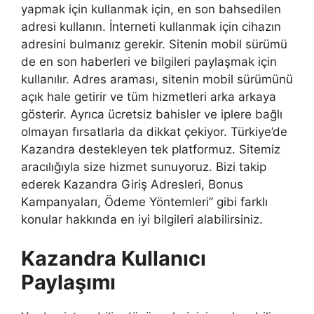
yapmak için kullanmak için, en son bahsedilen
adresi kullanın. İnterneti kullanmak için cihazın
adresini bulmanız gerekir. Sitenin mobil sürümü
de en son haberleri ve bilgileri paylaşmak için
kullanılır. Adres araması, sitenin mobil sürümünü
açık hale getirir ve tüm hizmetleri arka arkaya
gösterir. Ayrıca ücretsiz bahisler ve iplere bağlı
olmayan fırsatlarla da dikkat çekiyor. Türkiye’de
Kazandra destekleyen tek platformuz. Sitemiz
aracılığıyla size hizmet sunuyoruz. Bizi takip
ederek Kazandra Giriş Adresleri, Bonus
Kampanyaları, Ödeme Yöntemleri” gibi farklı
konular hakkında en iyi bilgileri alabilirsiniz.
Kazandra Kullanıcı
Paylaşımı