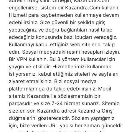
adresini değiştirir. Örneğin, Kazandra.Com
engellenirse, sistem bir Kazandra.Com kullanır.
Hizmeti para kaybetmeden kullanmaya devam
edebilirsiniz. Size güvenli bir şekilde giriş
yapacağınız ve doğru bağlantıları nasıl takip
edeceğiniz konusunda bazı ipuçları vereceğiz.
Kullanmayı kabul ettiğiniz web sitelerini takip
edin. Sosyal medyadaki resmi hesapları izleyin.
Bir VPN kullanın. Bu 3 yöntem kullanıcılar için
yaygın ve etkilidir. Hizmetlerimizi kullanmak
istiyorsanız, kabul ettiğimiz siteleri ve sayfaları
ziyaret etmelisiniz. Bizi sosyal medya
platformlarında da takip edebilirsiniz. Mobil
sitemiz Kazandra ile sözleşmemizin bir
parçasıdır ve size 7-24 hizmet sunarız. Sitemiz
size en son Kazandra adresi Kazandra Giriş”
düğmelerini gösterecektir. Sözlem yaptığımız
için, bize verilen URL yapısı her zaman günceldir