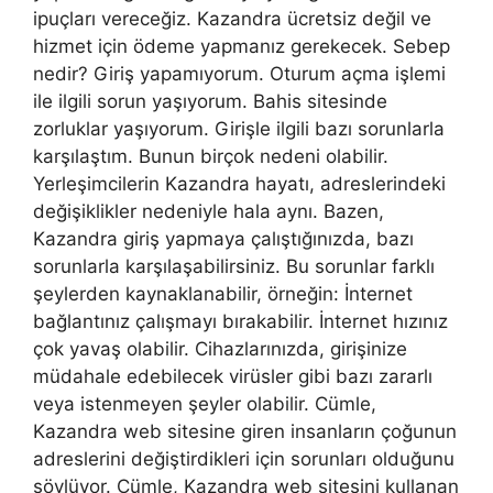
ipuçları vereceğiz. Kazandra ücretsiz değil ve
hizmet için ödeme yapmanız gerekecek. Sebep
nedir? Giriş yapamıyorum. Oturum açma işlemi
ile ilgili sorun yaşıyorum. Bahis sitesinde
zorluklar yaşıyorum. Girişle ilgili bazı sorunlarla
karşılaştım. Bunun birçok nedeni olabilir.
Yerleşimcilerin Kazandra hayatı, adreslerindeki
değişiklikler nedeniyle hala aynı. Bazen,
Kazandra giriş yapmaya çalıştığınızda, bazı
sorunlarla karşılaşabilirsiniz. Bu sorunlar farklı
şeylerden kaynaklanabilir, örneğin: İnternet
bağlantınız çalışmayı bırakabilir. İnternet hızınız
çok yavaş olabilir. Cihazlarınızda, girişinize
müdahale edebilecek virüsler gibi bazı zararlı
veya istenmeyen şeyler olabilir. Cümle,
Kazandra web sitesine giren insanların çoğunun
adreslerini değiştirdikleri için sorunları olduğunu
söylüyor. Cümle, Kazandra web sitesini kullanan