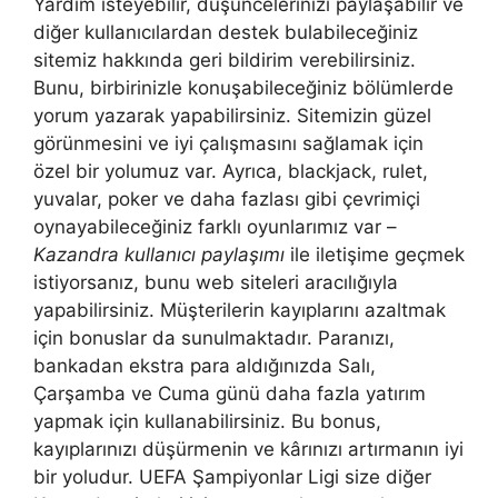
Yardım isteyebilir, düşüncelerinizi paylaşabilir ve
diğer kullanıcılardan destek bulabileceğiniz
sitemiz hakkında geri bildirim verebilirsiniz.
Bunu, birbirinizle konuşabileceğiniz bölümlerde
yorum yazarak yapabilirsiniz. Sitemizin güzel
görünmesini ve iyi çalışmasını sağlamak için
özel bir yolumuz var. Ayrıca, blackjack, rulet,
yuvalar, poker ve daha fazlası gibi çevrimiçi
oynayabileceğiniz farklı oyunlarımız var –
Kazandra kullanıcı paylaşımı
ile iletişime geçmek
istiyorsanız, bunu web siteleri aracılığıyla
yapabilirsiniz. Müşterilerin kayıplarını azaltmak
için bonuslar da sunulmaktadır. Paranızı,
bankadan ekstra para aldığınızda Salı,
Çarşamba ve Cuma günü daha fazla yatırım
yapmak için kullanabilirsiniz. Bu bonus,
kayıplarınızı düşürmenin ve kârınızı artırmanın iyi
bir yoludur. UEFA Şampiyonlar Ligi size diğer