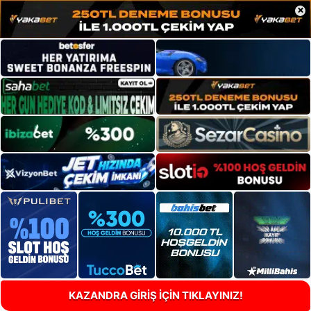
×
KAZANDRA GİRİŞ İÇİN TIKLAYINIZ!