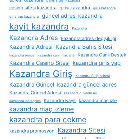
bahis sitesi kazandra
casino sitesi kazandra
girisi kazandra
giris kazandra
güncel adresi kazandra
giris yap kazandra
kayit kazandra
Kazandra
Kazandra Adres
kazandra adres değişikliği
Kazandra Adresi
Kazandra Bahis Sitesi
Kazandra Canlı Destek
kazandra bonus
kazandra canli maç izle
Kazandra Casino Sitesi
kazandra giris yap
Kazandra Giriş
Kazandra Giriş Adresi
Kazandra Güncel
kazandra güncel adres
Kazandra Güncel Adresi
kazandra güvenlir mi
Kazandra Kayıt
kazandra maç izle
kazandra instagram
kazandra maç izleme
kazandra para çekme
Kazandra Sitesi
kazandra promosyon