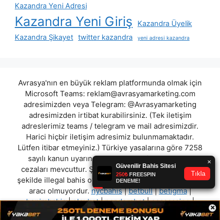
Kazandra Yeni Adresi
Kazandra Yeni Giriş
Kazandra Üyelik
Kazandra Şikayet
twitter kazandra
yeni adresi kazandra
Avrasya'nın en büyük reklam platformunda olmak için
Microsoft Teams:
reklam@avrasyamarketing.com
adresimizden veya Telegram: @Avrasyamarketing
adresimizden irtibat kurabilirsiniz. (Tek iletişim
adreslerimiz teams / telegram ve mail adresimizdir.
Harici hiçbir iletişim adresimiz bulunmamaktadır.
Lütfen itibar etmeyiniz.) Türkiye yasalarına göre 7258
sayılı kanun uyarınca yasa dışı bahis oynamanın
cezaları mevcuttur. Şu an bulunduğunuz site hiç bir
şekilde illegal bahis oyunları oynatmıyor ve oynamaya
aracı olmuyordur.
nycbahis
|
betbull
|
betigma
|
benimbahis
|
elexbet
|
pandorabet
|
esascasino
|
×
xbahis