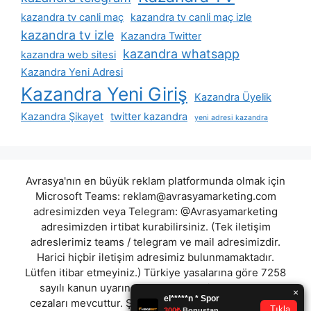
kazandra tv canli maç
kazandra tv canli maç izle
kazandra tv izle
Kazandra Twitter
kazandra whatsapp
kazandra web sitesi
Kazandra Yeni Adresi
Kazandra Yeni Giriş
Kazandra Üyelik
Kazandra Şikayet
twitter kazandra
yeni adresi kazandra
Avrasya'nın en büyük reklam platformunda olmak için
Microsoft Teams:
reklam@avrasyamarketing.com
adresimizden veya Telegram: @Avrasyamarketing
adresimizden irtibat kurabilirsiniz. (Tek iletişim
adreslerimiz teams / telegram ve mail adresimizdir.
Harici hiçbir iletişim adresimiz bulunmamaktadır.
Lütfen itibar etmeyiniz.) Türkiye yasalarına göre 7258
sayılı kanun uyarınca yasa dışı bahis oynamanın
cezaları mevcuttur. Şu an bulunduğunuz site hiç bir