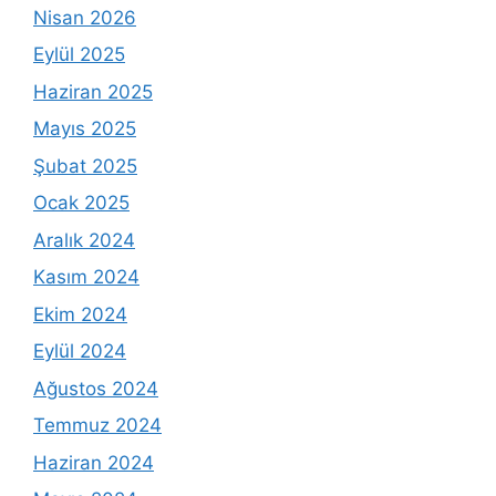
Nisan 2026
Eylül 2025
Haziran 2025
Mayıs 2025
Şubat 2025
Ocak 2025
Aralık 2024
Kasım 2024
Ekim 2024
Eylül 2024
Ağustos 2024
Temmuz 2024
Haziran 2024