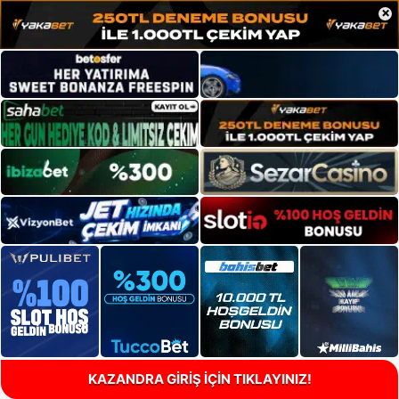
×
KAZANDRA GİRİŞ İÇİN TIKLAYINIZ!