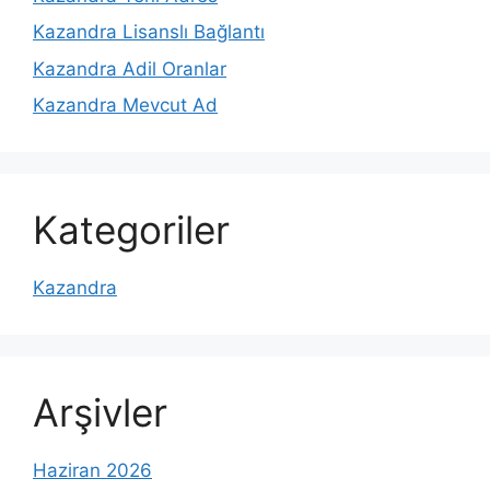
Kazandra Lisanslı Bağlantı
Kazandra Adil Oranlar
Kazandra Mevcut Ad
Kategoriler
Kazandra
Arşivler
Haziran 2026