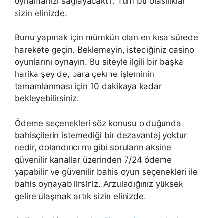
oynamanızı sağlayacaktır. Tüm bu olasılıklar
sizin elinizde.
Bunu yapmak için mümkün olan en kısa sürede
harekete geçin. Beklemeyin, istediğiniz casino
oyunlarını oynayın. Bu siteyle ilgili bir başka
harika şey de, para çekme işleminin
tamamlanması için 10 dakikaya kadar
bekleyebilirsiniz.
Ödeme seçenekleri söz konusu olduğunda,
bahisçilerin istemediği bir dezavantaj yoktur
nedir, dolandırıcı mı gibi soruların aksine
güvenilir kanallar üzerinden 7/24 ödeme
yapabilir ve güvenilir bahis oyun seçenekleri ile
bahis oynayabilirsiniz. Arzuladığınız yüksek
gelire ulaşmak artık sizin elinizde.