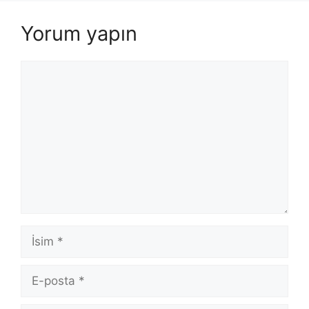
Yorum yapın
Yorum
İsim
E-
posta