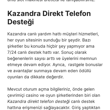
Kazandra Direkt Telefon
Desteği
Kazandra canlı yardım hattı müşteri hizmetleri,
her oyun sitesinin sunduğu bir şeydir. Bazı
şirketler bu konuda hiçbir şey yapmıyor ama
7/24 canlı destek hattı var. Sonuç olarak
beğenenlerin sayısı arttı ve üyelerini memnun
etmeye devam ediyor. Ayrıca, rastgele bonuslar
ve avantajlar sunmaya devam eden ödüllü
oyunları da dikkate değerdir.
Mevcut oturum açma bilgileriniz, önde gelen
çevrimiçi casino ve oyun şirketlerinden biri olan
Kazandra direkt telefon desteği
canlı destek
hattına erişmenizi sağlayacaktır. Giriş yaptıktan