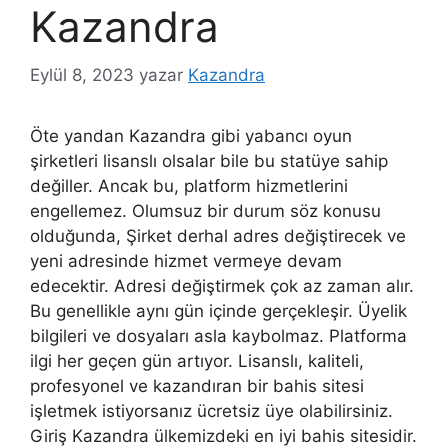
Kazandra
Eylül 8, 2023
yazar
Kazandra
Öte yandan Kazandra gibi yabancı oyun
şirketleri lisanslı olsalar bile bu statüye sahip
değiller. Ancak bu, platform hizmetlerini
engellemez. Olumsuz bir durum söz konusu
olduğunda, Şirket derhal adres değiştirecek ve
yeni adresinde hizmet vermeye devam
edecektir. Adresi değiştirmek çok az zaman alır.
Bu genellikle aynı gün içinde gerçekleşir. Üyelik
bilgileri ve dosyaları asla kaybolmaz. Platforma
ilgi her geçen gün artıyor. Lisanslı, kaliteli,
profesyonel ve kazandıran bir bahis sitesi
işletmek istiyorsanız ücretsiz üye olabilirsiniz.
Giriş Kazandra ülkemizdeki en iyi bahis sitesidir.