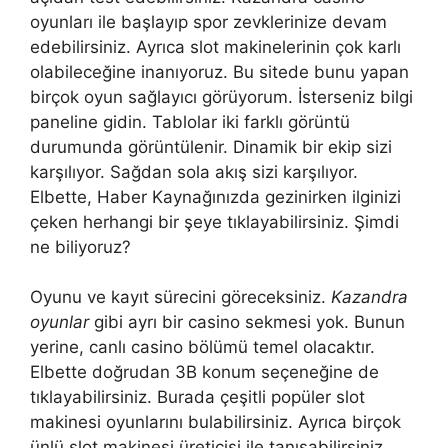
oyunları ile başlayıp spor zevklerinize devam
edebilirsiniz. Ayrıca slot makinelerinin çok karlı
olabileceğine inanıyoruz. Bu sitede bunu yapan
birçok oyun sağlayıcı görüyorum. İsterseniz bilgi
paneline gidin. Tablolar iki farklı görüntü
durumunda görüntülenir. Dinamik bir ekip sizi
karşılıyor. Sağdan sola akış sizi karşılıyor.
Elbette, Haber Kaynağınızda gezinirken ilginizi
çeken herhangi bir şeye tıklayabilirsiniz. Şimdi
ne biliyoruz?
Oyunu ve kayıt sürecini göreceksiniz.
Kazandra
oyunlar
gibi ayrı bir casino sekmesi yok. Bunun
yerine, canlı casino bölümü temel olacaktır.
Elbette doğrudan 3B konum seçeneğine de
tıklayabilirsiniz. Burada çeşitli popüler slot
makinesi oyunlarını bulabilirsiniz. Ayrıca birçok
ünlü slot makinesi üreticisi ile tanışabilirsiniz.