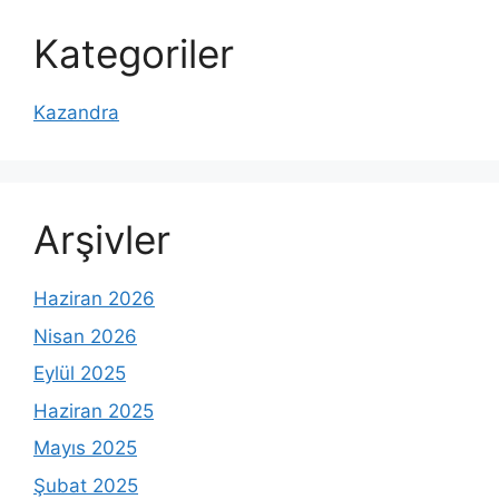
Kategoriler
Kazandra
Arşivler
Haziran 2026
Nisan 2026
Eylül 2025
Haziran 2025
Mayıs 2025
Şubat 2025