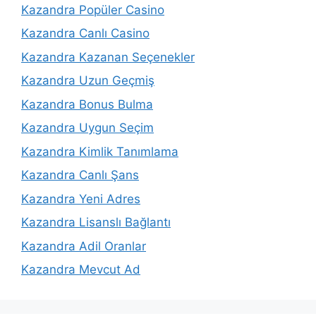
Kazandra Popüler Casino
Kazandra Canlı Casino
Kazandra Kazanan Seçenekler
Kazandra Uzun Geçmiş
Kazandra Bonus Bulma
Kazandra Uygun Seçim
Kazandra Kimlik Tanımlama
Kazandra Canlı Şans
Kazandra Yeni Adres
Kazandra Lisanslı Bağlantı
Kazandra Adil Oranlar
Kazandra Mevcut Ad