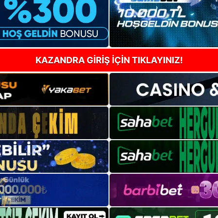
KAZANDRA GİRİŞ İÇİN TIKLAYINIZ!