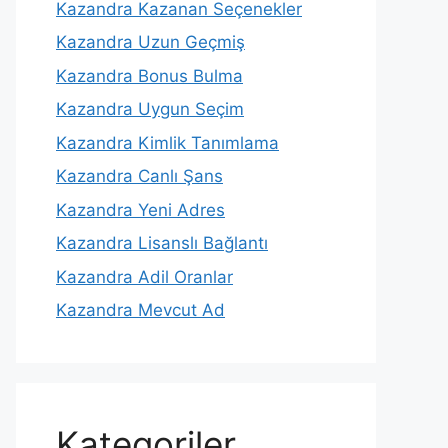
Kazandra Kazanan Seçenekler
Kazandra Uzun Geçmiş
Kazandra Bonus Bulma
Kazandra Uygun Seçim
Kazandra Kimlik Tanımlama
Kazandra Canlı Şans
Kazandra Yeni Adres
Kazandra Lisanslı Bağlantı
Kazandra Adil Oranlar
Kazandra Mevcut Ad
Kategoriler