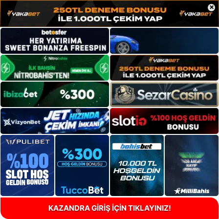
×
KAZANDRA GİRİŞ İÇİN TIKLAYINIZ!