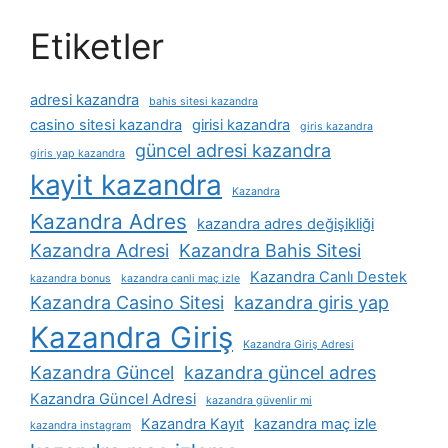
Etiketler
adresi kazandra
bahis sitesi kazandra
casino sitesi kazandra
girisi kazandra
giris kazandra
güncel adresi kazandra
giris yap kazandra
kayit kazandra
Kazandra
Kazandra Adres
kazandra adres değişikliği
Kazandra Adresi
Kazandra Bahis Sitesi
Kazandra Canlı Destek
kazandra bonus
kazandra canli maç izle
Kazandra Casino Sitesi
kazandra giris yap
Kazandra Giriş
Kazandra Giriş Adresi
Kazandra Güncel
kazandra güncel adres
Kazandra Güncel Adresi
kazandra güvenlir mi
Kazandra Kayıt
kazandra maç izle
kazandra instagram