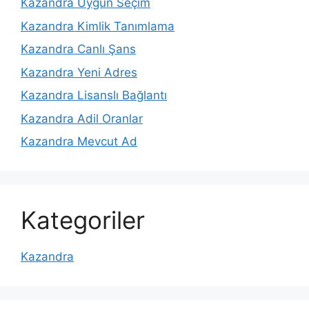
Kazandra Uygun Seçim
Kazandra Kimlik Tanımlama
Kazandra Canlı Şans
Kazandra Yeni Adres
Kazandra Lisanslı Bağlantı
Kazandra Adil Oranlar
Kazandra Mevcut Ad
Kategoriler
Kazandra