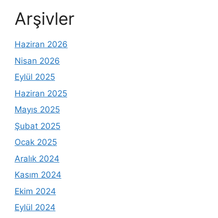
Arşivler
Haziran 2026
Nisan 2026
Eylül 2025
Haziran 2025
Mayıs 2025
Şubat 2025
Ocak 2025
Aralık 2024
Kasım 2024
Ekim 2024
Eylül 2024