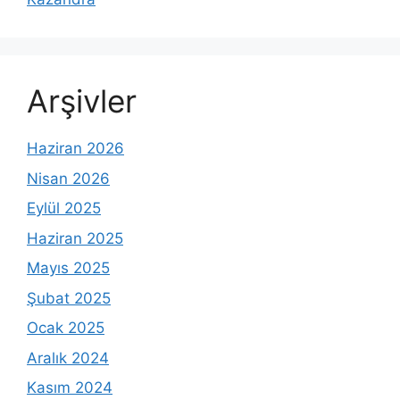
Arşivler
Haziran 2026
Nisan 2026
Eylül 2025
Haziran 2025
Mayıs 2025
Şubat 2025
Ocak 2025
Aralık 2024
Kasım 2024