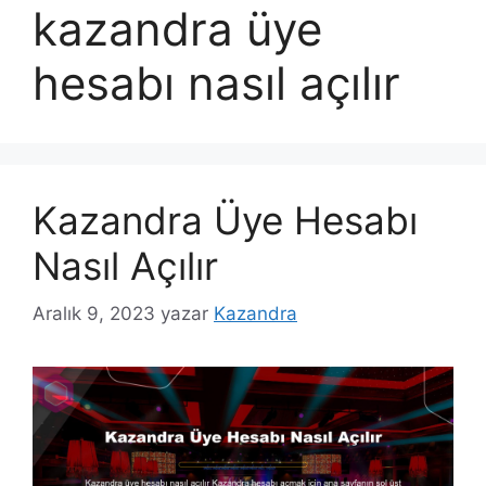
kazandra üye
hesabı nasıl açılır
Kazandra Üye Hesabı
Nasıl Açılır
Aralık 9, 2023
yazar
Kazandra