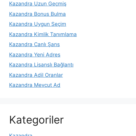
Kazandra Uzun Geçmiş
Kazandra Bonus Bulma
Kazandra Uygun Seçim
Kazandra Kimlik Tanımlama
Kazandra Canlı Şans
Kazandra Yeni Adres
Kazandra Lisanslı Bağlantı
Kazandra Adil Oranlar
Kazandra Mevcut Ad
Kategoriler
Kazandra