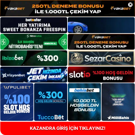
×
KAZANDRA GİRİŞ İÇİN TIKLAYINIZ!