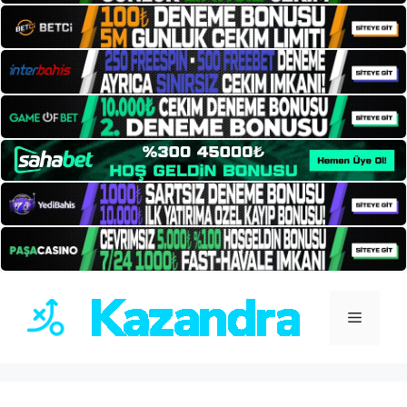
İçeriğe
atla
Menü