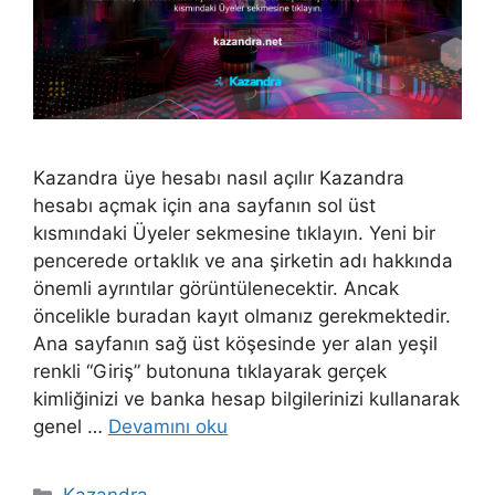
Kazandra üye hesabı nasıl açılır Kazandra
hesabı açmak için ana sayfanın sol üst
kısmındaki Üyeler sekmesine tıklayın. Yeni bir
pencerede ortaklık ve ana şirketin adı hakkında
önemli ayrıntılar görüntülenecektir. Ancak
öncelikle buradan kayıt olmanız gerekmektedir.
Ana sayfanın sağ üst köşesinde yer alan yeşil
renkli “Giriş” butonuna tıklayarak gerçek
kimliğinizi ve banka hesap bilgilerinizi kullanarak
genel …
Devamını oku
Kategoriler