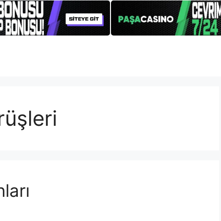
üşleri
ları