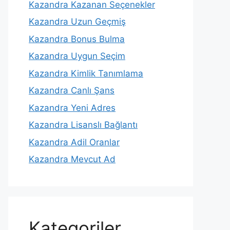
Kazandra Kazanan Seçenekler
Kazandra Uzun Geçmiş
Kazandra Bonus Bulma
Kazandra Uygun Seçim
Kazandra Kimlik Tanımlama
Kazandra Canlı Şans
Kazandra Yeni Adres
Kazandra Lisanslı Bağlantı
Kazandra Adil Oranlar
Kazandra Mevcut Ad
Kategoriler