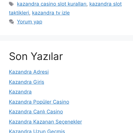
Etiketler
kazandra casino slot kuralları
,
kazandra slot
taktikleri
,
kazandra tv izle
Yorum yap
Son Yazılar
Kazandra Adresi
Kazandra Giriş
Kazandra
Kazandra Popüler Casino
Kazandra Canlı Casino
Kazandra Kazanan Seçenekler
Kazandra Uzun Geçmiş