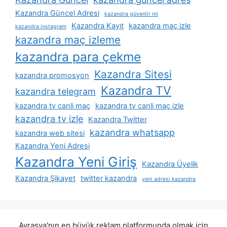
Kazandra Güncel Adresi
kazandra güvenlir mi
Kazandra Kayıt
kazandra maç izle
kazandra instagram
kazandra maç izleme
kazandra para çekme
Kazandra Sitesi
kazandra promosyon
Kazandra TV
kazandra telegram
kazandra tv canli maç
kazandra tv canli maç izle
kazandra tv izle
Kazandra Twitter
kazandra whatsapp
kazandra web sitesi
Kazandra Yeni Adresi
Kazandra Yeni Giriş
Kazandra Üyelik
Kazandra Şikayet
twitter kazandra
yeni adresi kazandra
Avrasya'nın en büyük reklam platformunda olmak için