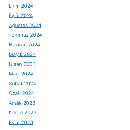
Ekim 2024
Eylül 2024
Ağustos 2024
Temmuz 2024
Haziran 2024
Mayıs 2024
Nisan 2024
Mart 2024
Şubat 2024
Ocak 2024
Aralık 2023
Kasım 2023
Ekim 2023