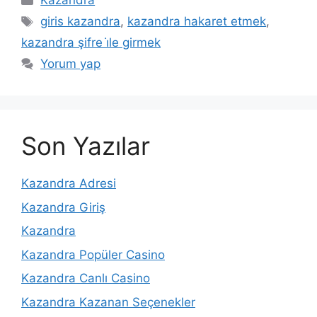
Kazandra
Etiketler
giris kazandra
,
kazandra hakaret etmek
,
kazandra şifre i̇le girmek
Yorum yap
Son Yazılar
Kazandra Adresi
Kazandra Giriş
Kazandra
Kazandra Popüler Casino
Kazandra Canlı Casino
Kazandra Kazanan Seçenekler