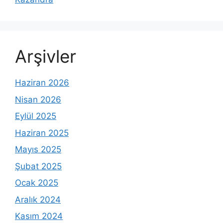
Arşivler
Haziran 2026
Nisan 2026
Eylül 2025
Haziran 2025
Mayıs 2025
Şubat 2025
Ocak 2025
Aralık 2024
Kasım 2024