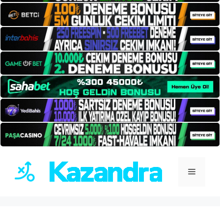
İçeriğe
atla
Menü