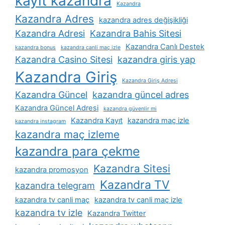
kayit kazandra
Kazandra
Kazandra Adres
kazandra adres değişikliği
Kazandra Adresi
Kazandra Bahis Sitesi
Kazandra Canlı Destek
kazandra bonus
kazandra canli maç izle
Kazandra Casino Sitesi
kazandra giris yap
Kazandra Giriş
Kazandra Giriş Adresi
Kazandra Güncel
kazandra güncel adres
Kazandra Güncel Adresi
kazandra güvenlir mi
Kazandra Kayıt
kazandra maç izle
kazandra instagram
kazandra maç izleme
kazandra para çekme
Kazandra Sitesi
kazandra promosyon
Kazandra TV
kazandra telegram
kazandra tv canli maç
kazandra tv canli maç izle
kazandra tv izle
Kazandra Twitter