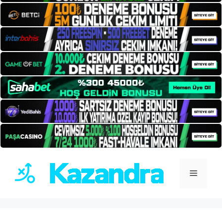
İçeriğe
atla
Menü