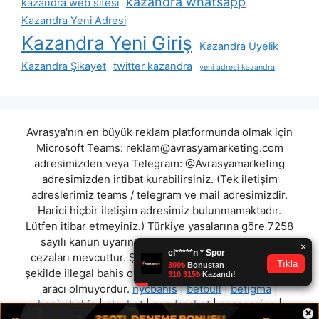
kazandra whatsapp
kazandra web sitesi
Kazandra Yeni Adresi
Kazandra Yeni Giriş
Kazandra Üyelik
Kazandra Şikayet
twitter kazandra
yeni adresi kazandra
Avrasya'nın en büyük reklam platformunda olmak için
Microsoft Teams:
reklam@avrasyamarketing.com
adresimizden veya Telegram: @Avrasyamarketing
adresimizden irtibat kurabilirsiniz. (Tek iletişim
adreslerimiz teams / telegram ve mail adresimizdir.
Harici hiçbir iletişim adresimiz bulunmamaktadır.
Lütfen itibar etmeyiniz.) Türkiye yasalarına göre 7258
sayılı kanun uyarınca yasa dışı bahis oynamanın
cezaları mevcuttur. Şu an bulunduğunuz site hiç bir
şekilde illegal bahis oyunları oynatmıyor ve oynamaya
aracı olmuyordur.
nycbahis
|
betbull
|
betigma
|
benimbahis
|
elexbet
|
pandorabet
|
esascasino
|
×