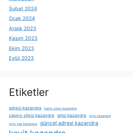
Şubat 2024
Ocak 2024
Aralık 2023
Kasım 2023
Ekim 2023
Eylül 2023
Etiketler
adresi kazandra
bahis sitesi kazandra
casino sitesi kazandra
girisi kazandra
giris kazandra
güncel adresi kazandra
giris yap kazandra