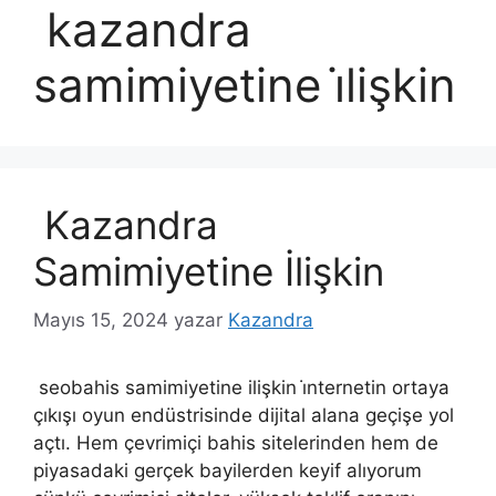
kazandra
samimiyetine i̇lişkin
Kazandra
Samimiyetine İlişkin
Mayıs 15, 2024
yazar
Kazandra
seobahis samimiyetine ilişkin i̇nternetin ortaya
çıkışı oyun endüstrisinde dijital alana geçişe yol
açtı. Hem çevrimiçi bahis sitelerinden hem de
piyasadaki gerçek bayilerden keyif alıyorum