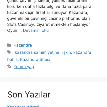
çünkü çevrimiçi siteler, yüksek teklif oranını
korurken daha fazla bilgi ve daha fazla para
kazanmak için fırsatlar sunuyor. Kazandra,
güvenilir bir çevrimiçi casino platformu olan
Slots Casinoyu ziyaret etmekten hoşlanıyor
Oyun …
Devamını oku
Kategoriler
Kazandra
Etiketler
kazandra samimiyetine i̇lişkin
,
kazandra
bahis
,
Kazandra Sitesi
Yorum yap
Son Yazılar