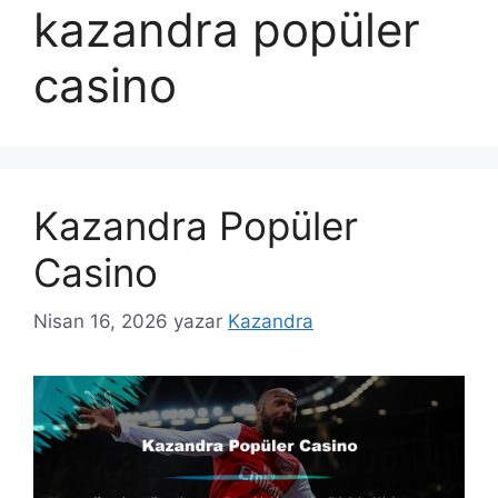
kazandra popüler
casino
Kazandra Popüler
Casino
Nisan 16, 2026
yazar
Kazandra