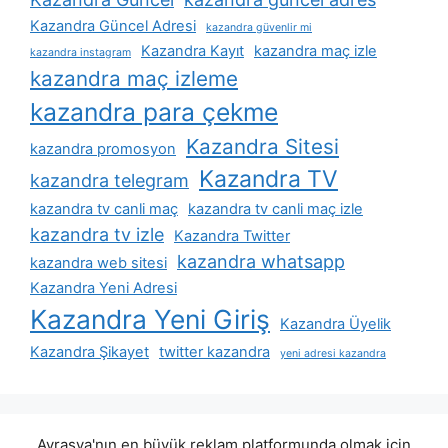
Kazandra Güncel Adresi
kazandra güvenlir mi
Kazandra Kayıt
kazandra maç izle
kazandra instagram
kazandra maç izleme
kazandra para çekme
Kazandra Sitesi
kazandra promosyon
Kazandra TV
kazandra telegram
kazandra tv canli maç
kazandra tv canli maç izle
kazandra tv izle
Kazandra Twitter
kazandra whatsapp
kazandra web sitesi
Kazandra Yeni Adresi
Kazandra Yeni Giriş
Kazandra Üyelik
Kazandra Şikayet
twitter kazandra
yeni adresi kazandra
Avrasya'nın en büyük reklam platformunda olmak için