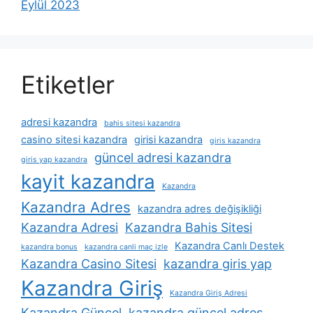
Eylül 2023
Etiketler
adresi kazandra
bahis sitesi kazandra
casino sitesi kazandra
girisi kazandra
giris kazandra
güncel adresi kazandra
giris yap kazandra
kayit kazandra
Kazandra
Kazandra Adres
kazandra adres değişikliği
Kazandra Adresi
Kazandra Bahis Sitesi
Kazandra Canlı Destek
kazandra bonus
kazandra canli maç izle
Kazandra Casino Sitesi
kazandra giris yap
Kazandra Giriş
Kazandra Giriş Adresi
Kazandra Güncel
kazandra güncel adres