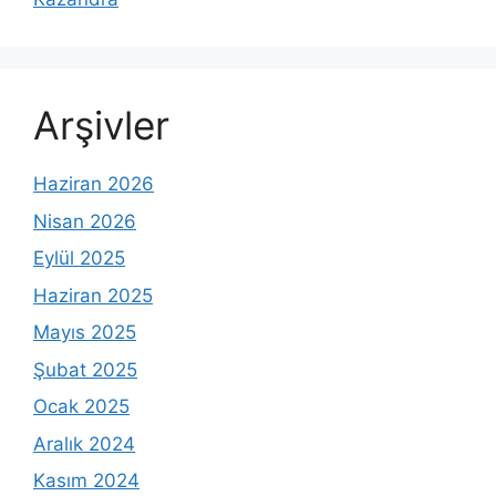
Arşivler
Haziran 2026
Nisan 2026
Eylül 2025
Haziran 2025
Mayıs 2025
Şubat 2025
Ocak 2025
Aralık 2024
Kasım 2024