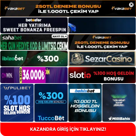
×
KAZANDRA GİRİŞ İÇİN TIKLAYINIZ!