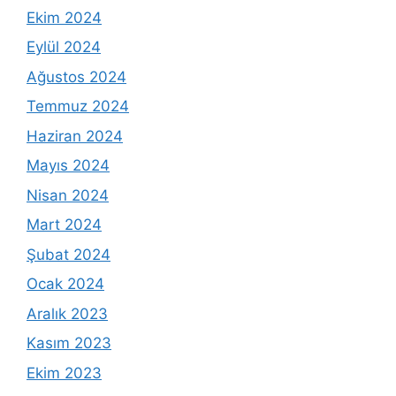
Ekim 2024
Eylül 2024
Ağustos 2024
Temmuz 2024
Haziran 2024
Mayıs 2024
Nisan 2024
Mart 2024
Şubat 2024
Ocak 2024
Aralık 2023
Kasım 2023
Ekim 2023