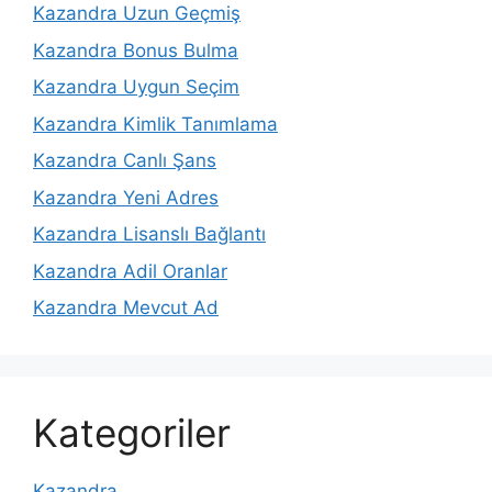
Kazandra Uzun Geçmiş
Kazandra Bonus Bulma
Kazandra Uygun Seçim
Kazandra Kimlik Tanımlama
Kazandra Canlı Şans
Kazandra Yeni Adres
Kazandra Lisanslı Bağlantı
Kazandra Adil Oranlar
Kazandra Mevcut Ad
Kategoriler
Kazandra