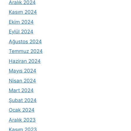
Aralık 2024
Kasım 2024
Ekim 2024
Eylül 2024
Ağustos 2024
Temmuz 2024
Haziran 2024
Mayıs 2024
Nisan 2024
Mart 2024
Şubat 2024
Ocak 2024
Aralık 2023
Kasım 2023