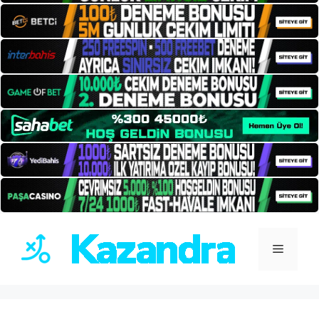
İçeriğe
atla
Menü