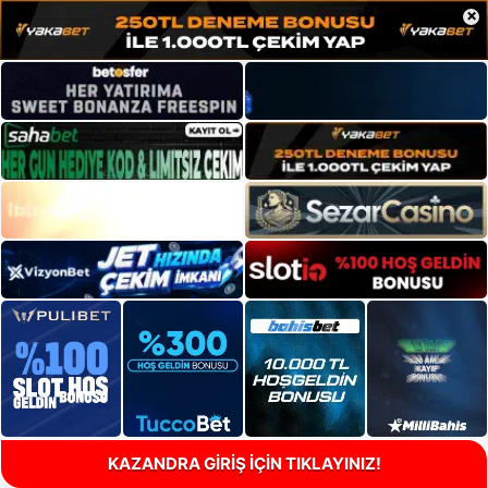
×
KAZANDRA GİRİŞ İÇİN TIKLAYINIZ!