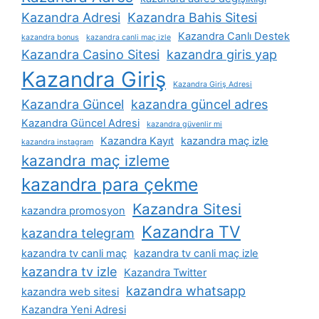
Kazandra Adresi
Kazandra Bahis Sitesi
Kazandra Canlı Destek
kazandra bonus
kazandra canli maç izle
Kazandra Casino Sitesi
kazandra giris yap
Kazandra Giriş
Kazandra Giriş Adresi
Kazandra Güncel
kazandra güncel adres
Kazandra Güncel Adresi
kazandra güvenlir mi
Kazandra Kayıt
kazandra maç izle
kazandra instagram
kazandra maç izleme
kazandra para çekme
Kazandra Sitesi
kazandra promosyon
Kazandra TV
kazandra telegram
kazandra tv canli maç
kazandra tv canli maç izle
kazandra tv izle
Kazandra Twitter
kazandra whatsapp
kazandra web sitesi
Kazandra Yeni Adresi