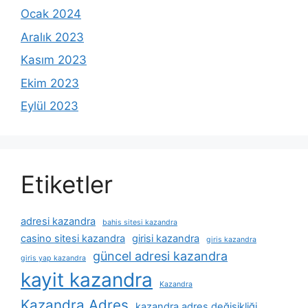
Ocak 2024
Aralık 2023
Kasım 2023
Ekim 2023
Eylül 2023
Etiketler
adresi kazandra
bahis sitesi kazandra
casino sitesi kazandra
girisi kazandra
giris kazandra
güncel adresi kazandra
giris yap kazandra
kayit kazandra
Kazandra
Kazandra Adres
kazandra adres değişikliği