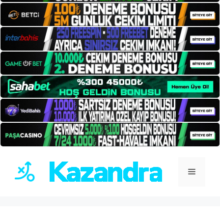
İçeriğe
atla
Menü