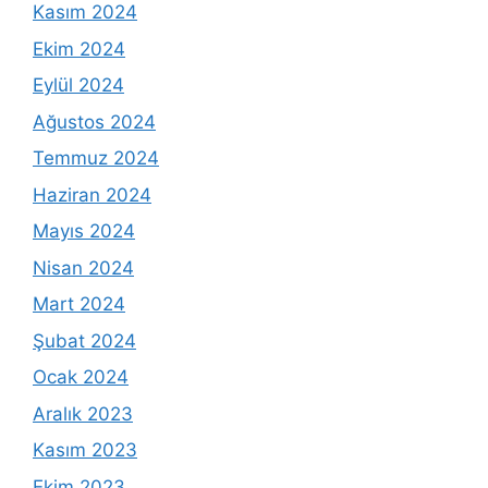
Kasım 2024
Ekim 2024
Eylül 2024
Ağustos 2024
Temmuz 2024
Haziran 2024
Mayıs 2024
Nisan 2024
Mart 2024
Şubat 2024
Ocak 2024
Aralık 2023
Kasım 2023
Ekim 2023