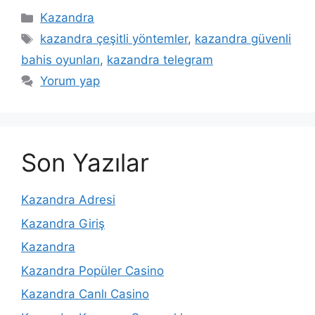
Kategoriler
Kazandra
Etiketler
kazandra çeşitli yöntemler
,
kazandra güvenli
bahis oyunları
,
kazandra telegram
Yorum yap
Son Yazılar
Kazandra Adresi
Kazandra Giriş
Kazandra
Kazandra Popüler Casino
Kazandra Canlı Casino