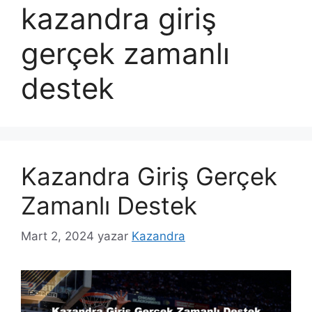
kazandra giriş
gerçek zamanlı
destek
Kazandra Giriş Gerçek
Zamanlı Destek
Mart 2, 2024
yazar
Kazandra