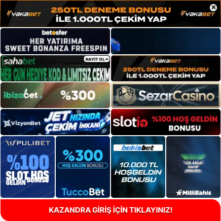
×
KAZANDRA GİRİŞ İÇİN TIKLAYINIZ!