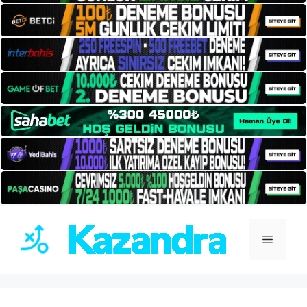
İçeriğe
atla
Menü