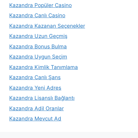
Kazandra Popüler Casino
Kazandra Canlı Casino
Kazandra Kazanan Seçenekler
Kazandra Uzun Geçmiş
Kazandra Bonus Bulma
Kazandra Uygun Seçim
Kazandra Kimlik Tanımlama
Kazandra Canlı Şans
Kazandra Yeni Adres
Kazandra Lisanslı Bağlantı
Kazandra Adil Oranlar
Kazandra Mevcut Ad