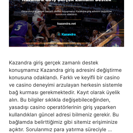
Kazandra giriş gerçek zamanlı destek
konuşmamız Kazandra giriş adresini değiştirme
konusuna odaklandı. Farklı ve keyifli bir casino
ve casino deneyimi arzulayan herkesin sistemle
bağ kurması gerekmektedir. Kayıt olarak üyelik
alın. Bu bilgiler sıklıkla değişebileceğinden,
yasadışı casino operatörlerinin giriş yaparken
kullandıkları güncel adresi bilmeniz gerekir. Bu
bağlamda belirttiğimiz gibi sitemiz erişiminize
açıktır. Sorularımız para yatırma süreciyle …