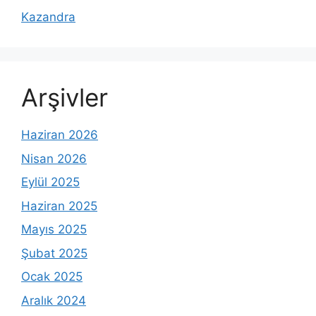
Kazandra
Arşivler
Haziran 2026
Nisan 2026
Eylül 2025
Haziran 2025
Mayıs 2025
Şubat 2025
Ocak 2025
Aralık 2024