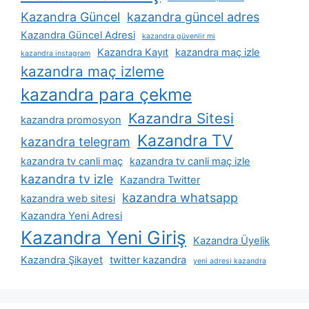
Kazandra Güncel
kazandra güncel adres
Kazandra Güncel Adresi
kazandra güvenlir mi
Kazandra Kayıt
kazandra maç izle
kazandra instagram
kazandra maç izleme
kazandra para çekme
Kazandra Sitesi
kazandra promosyon
Kazandra TV
kazandra telegram
kazandra tv canli maç
kazandra tv canli maç izle
kazandra tv izle
Kazandra Twitter
kazandra whatsapp
kazandra web sitesi
Kazandra Yeni Adresi
Kazandra Yeni Giriş
Kazandra Üyelik
Kazandra Şikayet
twitter kazandra
yeni adresi kazandra