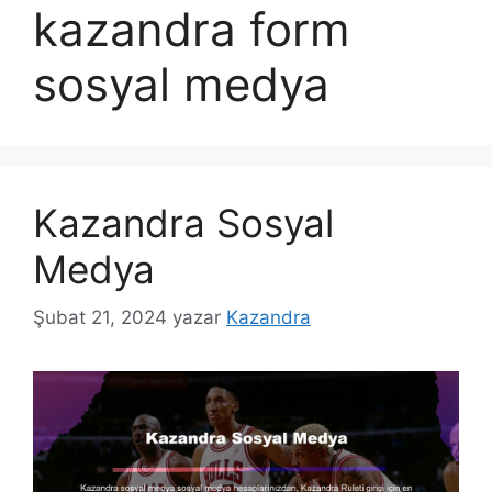
kazandra form
sosyal medya
Kazandra Sosyal
Medya
Şubat 21, 2024
yazar
Kazandra