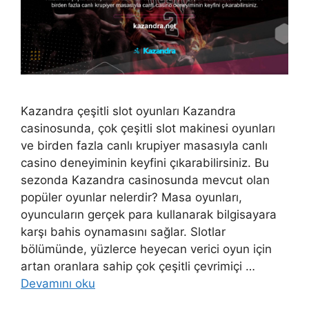
Kazandra çeşitli slot oyunları Kazandra
casinosunda, çok çeşitli slot makinesi oyunları
ve birden fazla canlı krupiyer masasıyla canlı
casino deneyiminin keyfini çıkarabilirsiniz. Bu
sezonda Kazandra casinosunda mevcut olan
popüler oyunlar nelerdir? Masa oyunları,
oyuncuların gerçek para kullanarak bilgisayara
karşı bahis oynamasını sağlar. Slotlar
bölümünde, yüzlerce heyecan verici oyun için
artan oranlara sahip çok çeşitli çevrimiçi …
Devamını oku