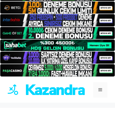
İçeriğe
atla
Menü