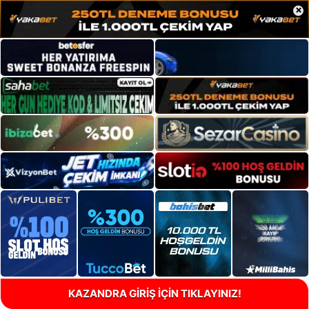
×
KAZANDRA GİRİŞ İÇİN TIKLAYINIZ!