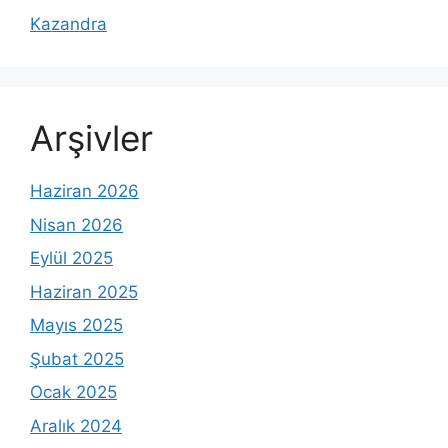
Kazandra
Arşivler
Haziran 2026
Nisan 2026
Eylül 2025
Haziran 2025
Mayıs 2025
Şubat 2025
Ocak 2025
Aralık 2024