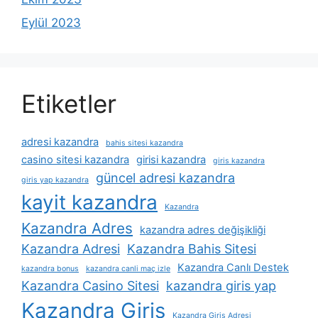
Eylül 2023
Etiketler
adresi kazandra
bahis sitesi kazandra
casino sitesi kazandra
girisi kazandra
giris kazandra
güncel adresi kazandra
giris yap kazandra
kayit kazandra
Kazandra
Kazandra Adres
kazandra adres değişikliği
Kazandra Adresi
Kazandra Bahis Sitesi
Kazandra Canlı Destek
kazandra bonus
kazandra canli maç izle
Kazandra Casino Sitesi
kazandra giris yap
Kazandra Giriş
Kazandra Giriş Adresi