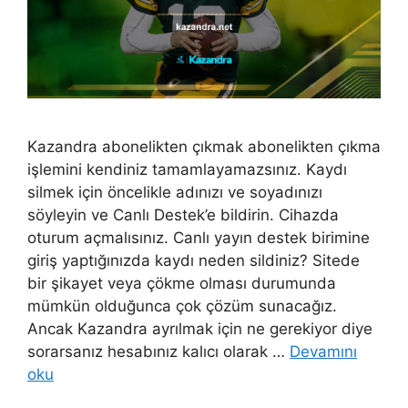
Kazandra abonelikten çıkmak abonelikten çıkma
işlemini kendiniz tamamlayamazsınız. Kaydı
silmek için öncelikle adınızı ve soyadınızı
söyleyin ve Canlı Destek’e bildirin. Cihazda
oturum açmalısınız. Canlı yayın destek birimine
giriş yaptığınızda kaydı neden sildiniz? Sitede
bir şikayet veya çökme olması durumunda
mümkün olduğunca çok çözüm sunacağız.
Ancak Kazandra ayrılmak için ne gerekiyor diye
sorarsanız hesabınız kalıcı olarak …
Devamını
oku