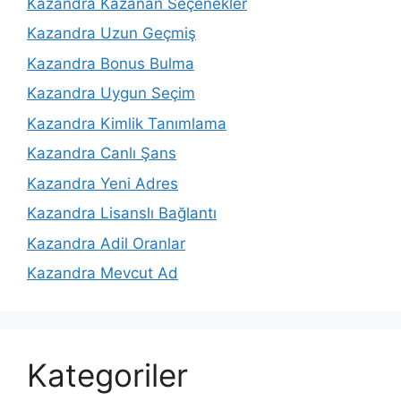
Kazandra Kazanan Seçenekler
Kazandra Uzun Geçmiş
Kazandra Bonus Bulma
Kazandra Uygun Seçim
Kazandra Kimlik Tanımlama
Kazandra Canlı Şans
Kazandra Yeni Adres
Kazandra Lisanslı Bağlantı
Kazandra Adil Oranlar
Kazandra Mevcut Ad
Kategoriler