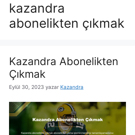
kazandra
abonelikten çıkmak
Kazandra Abonelikten
Çıkmak
Eylül 30, 2023
yazar
Kazandra