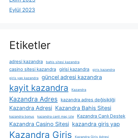
Eylül 2023
Etiketler
adresi kazandra
bahis sitesi kazandra
casino sitesi kazandra
girisi kazandra
giris kazandra
güncel adresi kazandra
giris yap kazandra
kayit kazandra
Kazandra
Kazandra Adres
kazandra adres değişikliği
Kazandra Adresi
Kazandra Bahis Sitesi
Kazandra Canlı Destek
kazandra bonus
kazandra canli maç izle
Kazandra Casino Sitesi
kazandra giris yap
Kazandra Giriş
Kazandra Giriş Adresi