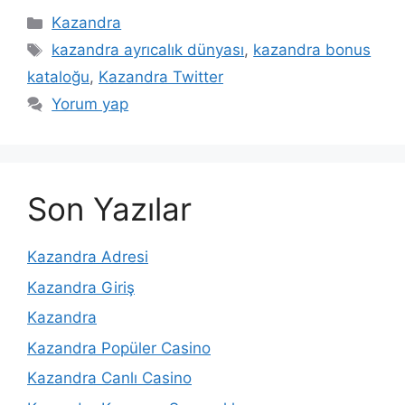
Kategoriler
Kazandra
Etiketler
kazandra ayrıcalık dünyası
,
kazandra bonus
kataloğu
,
Kazandra Twitter
Yorum yap
Son Yazılar
Kazandra Adresi
Kazandra Giriş
Kazandra
Kazandra Popüler Casino
Kazandra Canlı Casino