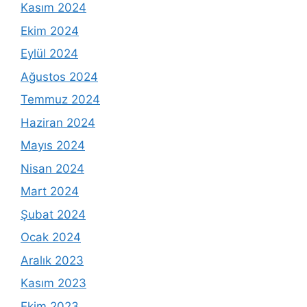
Kasım 2024
Ekim 2024
Eylül 2024
Ağustos 2024
Temmuz 2024
Haziran 2024
Mayıs 2024
Nisan 2024
Mart 2024
Şubat 2024
Ocak 2024
Aralık 2023
Kasım 2023
Ekim 2023