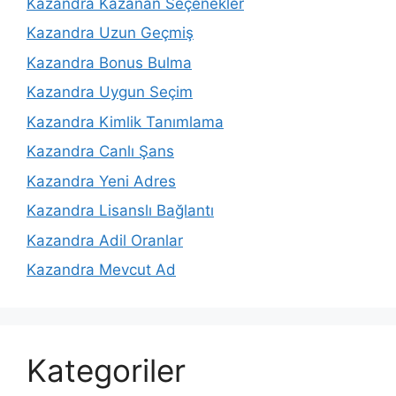
Kazandra Kazanan Seçenekler
Kazandra Uzun Geçmiş
Kazandra Bonus Bulma
Kazandra Uygun Seçim
Kazandra Kimlik Tanımlama
Kazandra Canlı Şans
Kazandra Yeni Adres
Kazandra Lisanslı Bağlantı
Kazandra Adil Oranlar
Kazandra Mevcut Ad
Kategoriler