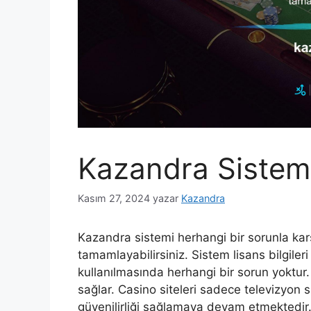
Kazandra Sistem
Kasım 27, 2024
yazar
Kazandra
Kazandra sistemi herhangi bir sorunla karş
tamamlayabilirsiniz. Sistem lisans bilgiler
kullanılmasında herhangi bir sorun yoktur.
sağlar. Casino siteleri sadece televizyon 
güvenilirliği sağlamaya devam etmektedir.