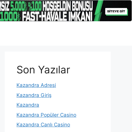
Son Yazılar
Kazandra Adresi
Kazandra Giriş
Kazandra
Kazandra Popüler Casino
Kazandra Canlı Casino