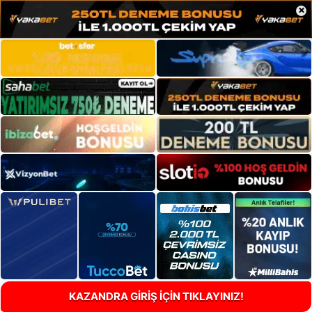
×
KAZANDRA GİRİŞ İÇİN TIKLAYINIZ!