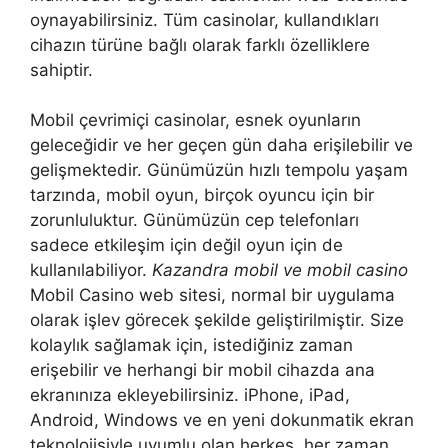
oynayabilirsiniz. Tüm casinolar, kullandıkları
cihazın türüne bağlı olarak farklı özelliklere
sahiptir.
Mobil çevrimiçi casinolar, esnek oyunların
geleceğidir ve her geçen gün daha erişilebilir ve
gelişmektedir. Günümüzün hızlı tempolu yaşam
tarzında, mobil oyun, birçok oyuncu için bir
zorunluluktur. Günümüzün cep telefonları
sadece etkileşim için değil oyun için de
kullanılabiliyor.
Kazandra mobil ve mobil casino
Mobil Casino web sitesi, normal bir uygulama
olarak işlev görecek şekilde geliştirilmiştir. Size
kolaylık sağlamak için, istediğiniz zaman
erişebilir ve herhangi bir mobil cihazda ana
ekranınıza ekleyebilirsiniz. iPhone, iPad,
Android, Windows ve en yeni dokunmatik ekran
teknolojisiyle uyumlu olan herkes, her zaman,