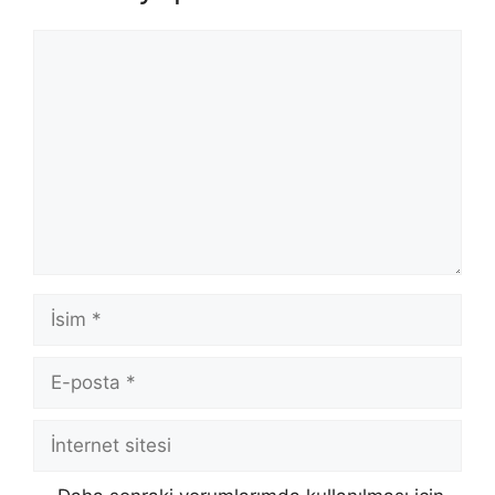
Yorum
İsim
E-
posta
İnternet
sitesi