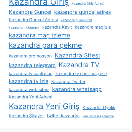
Kazandra Giriş
Kazandra Giriş Adresi
Kazandra Güncel
kazandra güncel adres
Kazandra Güncel Adresi
kazandra güvenlir mi
Kazandra Kayıt
kazandra maç izle
kazandra instagram
kazandra maç izleme
kazandra para çekme
Kazandra Sitesi
kazandra promosyon
Kazandra TV
kazandra telegram
kazandra tv canli maç
kazandra tv canli maç izle
kazandra tv izle
Kazandra Twitter
kazandra whatsapp
kazandra web sitesi
Kazandra Yeni Adresi
Kazandra Yeni Giriş
Kazandra Üyelik
Kazandra Şikayet
twitter kazandra
yeni adresi kazandra