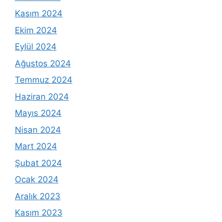
Kasım 2024
Ekim 2024
Eylül 2024
Ağustos 2024
Temmuz 2024
Haziran 2024
Mayıs 2024
Nisan 2024
Mart 2024
Şubat 2024
Ocak 2024
Aralık 2023
Kasım 2023