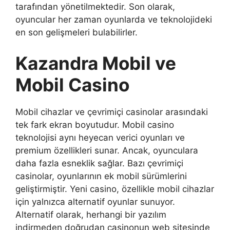
tarafından yönetilmektedir. Son olarak,
oyuncular her zaman oyunlarda ve teknolojideki
en son gelişmeleri bulabilirler.
Kazandra Mobil ve
Mobil Casino
Mobil cihazlar ve çevrimiçi casinolar arasındaki
tek fark ekran boyutudur. Mobil casino
teknolojisi aynı heyecan verici oyunları ve
premium özellikleri sunar. Ancak, oyunculara
daha fazla esneklik sağlar. Bazı çevrimiçi
casinolar, oyunlarının ek mobil sürümlerini
geliştirmiştir. Yeni casino, özellikle mobil cihazlar
için yalnızca alternatif oyunlar sunuyor.
Alternatif olarak, herhangi bir yazılım
indirmeden doğrudan casinonun web sitesinde