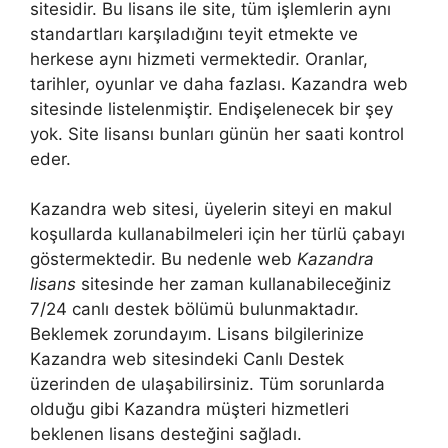
sitesidir. Bu lisans ile site, tüm işlemlerin aynı
standartları karşıladığını teyit etmekte ve
herkese aynı hizmeti vermektedir. Oranlar,
tarihler, oyunlar ve daha fazlası. Kazandra web
sitesinde listelenmiştir. Endişelenecek bir şey
yok. Site lisansı bunları günün her saati kontrol
eder.
Kazandra web sitesi, üyelerin siteyi en makul
koşullarda kullanabilmeleri için her türlü çabayı
göstermektedir. Bu nedenle web
Kazandra
lisans
sitesinde her zaman kullanabileceğiniz
7/24 canlı destek bölümü bulunmaktadır.
Beklemek zorundayım. Lisans bilgilerinize
Kazandra web sitesindeki Canlı Destek
üzerinden de ulaşabilirsiniz. Tüm sorunlarda
olduğu gibi Kazandra müşteri hizmetleri
beklenen lisans desteğini sağladı.