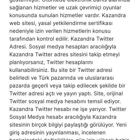
sağlanan hizmetler ve uzak çevrimiçi oyunlar
konusunda sunulan hizmetler vardır. Kazandra
web sitesi, yasal yetkilendirme sertifikası
nedeniyle izin verilen hizmetlerin konusu
tarafından kontrol edilir. Kazandra Twitter
Adresi. Sosyal medya hesapları aracılığıyla
Kazandra Twitter adres sitesini takip etmeyi
planlıyorsanız, Twitter hesaplarını
kullanabilirsiniz. Bu site bir Twitter adresi
belirledi ve Türk pazarında ve uluslararası
pazarda geçerli veya takip edilecek şekilde bir
Twitter adresi açtı ve yayın yaptı. Site, orijinal
Twitter sosyal medya hesabını temsil ediyor.
Kazandra Twitter hesabı ne işe yarıyor. Twitter
Sosyal Medya hesabı aracılığıyla Kazandra
sitesinin birçok bilgiyi paylaştığı görülüyor. Yeni
giriş adresinin yayınlanması, incelenen