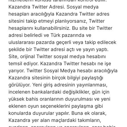
Kazandra Twitter Adresi. Sosyal medya
hesapları aracılığıyla Kazandra Twitter adres
sitesini takip etmeyi planlıyorsanız, Twitter
hesaplarını kullanabilirsiniz. Bu site bir Twitter
adresi belirledi ve Türk pazarında ve
uluslararası pazarda geçerli veya takip edilecek
şekilde bir Twitter adresi açtı ve yayın yaptı.
Site, orijinal Twitter sosyal medya hesabını
temsil ediyor. Kazandra Twitter hesabı ne işe
yarıyor. Twitter Sosyal Medya hesabı aracılığıyla
Kazandra sitesinin birçok bilgiyi paylaştığı
görülüyor. Yeni giriş adresinin yayınlanması,
incelenen bankalardaki değişiklikler, gün için
yüksek bahis oranlarının duyurulması ve yeni
eklenen oyun seçeneklerini paylaşma gibi
konularda duyurular yapılır. Buna ek olarak,
Kazandra yer alan maçlardaki takımların,