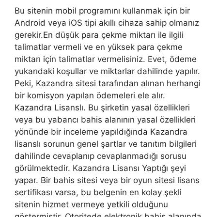
Bu sitenin mobil programını kullanmak için bir
Android veya iOS tipi akıllı cihaza sahip olmanız
gerekir.En düşük para çekme miktarı ile ilgili
talimatlar vermeli ve en yüksek para çekme
miktarı için talimatlar vermelisiniz. Evet, ödeme
yukarıdaki koşullar ve miktarlar dahilinde yapılır.
Peki, Kazandra sitesi tarafından alınan herhangi
bir komisyon yapılan ödemeleri ele alır.
Kazandra Lisanslı. Bu şirketin yasal özellikleri
veya bu yabancı bahis alanının yasal özellikleri
yönünde bir inceleme yapıldığında Kazandra
lisanslı sorunun genel şartlar ve tanıtım bilgileri
dahilinde cevaplanıp cevaplanmadığı sorusu
görülmektedir. Kazandra Lisansı Yaptığı şeyi
yapar. Bir bahis sitesi veya bir oyun sitesi lisans
sertifikası varsa, bu belgenin en kolay şekli
sitenin hizmet vermeye yetkili olduğunu
göstermiştir. Otoritede elektronik bahis alanında