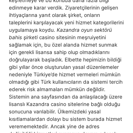
keşfetmeye ve bu konuda daha fazla bilgi
edinmeye karar verdik. Ziyaretçilerinin gelişen
ihtiyaçlarına yanıt olarak şirket, onların
taleplerini karşılayacak yeni hizmet kategorilerini
uygulamaya koydu.
Kazandra oyun sektörü
bahis şirketi
casino sitesinin meşruiyetini
sağlamak için, bu özel alanda hizmet sunmak
için gerekli lisansa sahip olup olmadıklarını
doğrulayarak başladık. Elbette hepimizin bildiği
gibi yıllar önce oluşturulan yasal düzenlemeler
nedeniyle Türkiye’de hizmet vermeleri mümkün
olmadığı gibi Türk kullanıcıların da sistemi tercih
ederek risk almamaları mümkün değildir.
Sistemin ana sayfasından da anlaşılacağı üzere
lisanslı Kazandra casino sitelerine bağlı olduğu
sonucuna varılabilir. Ülkemizdeki yasal
kısıtlamalardan dolayı bu sistem burada hizmet
verememektedir. Ancak yine de adres