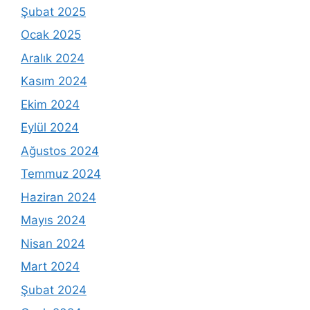
Şubat 2025
Ocak 2025
Aralık 2024
Kasım 2024
Ekim 2024
Eylül 2024
Ağustos 2024
Temmuz 2024
Haziran 2024
Mayıs 2024
Nisan 2024
Mart 2024
Şubat 2024