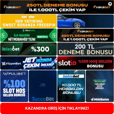
×
KAZANDRA GİRİŞ İÇİN TIKLAYINIZ!