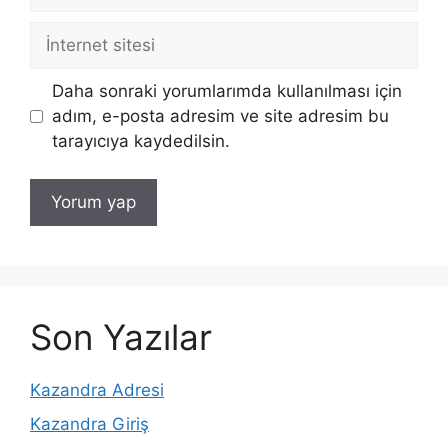
posta
İnternet
sitesi
Daha sonraki yorumlarımda kullanılması için
adım, e-posta adresim ve site adresim bu
tarayıcıya kaydedilsin.
Son Yazılar
Kazandra Adresi
Kazandra Giriş