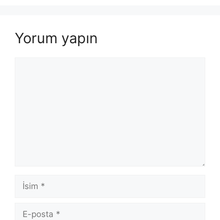
Yorum yapın
Yorum
İsim
E-