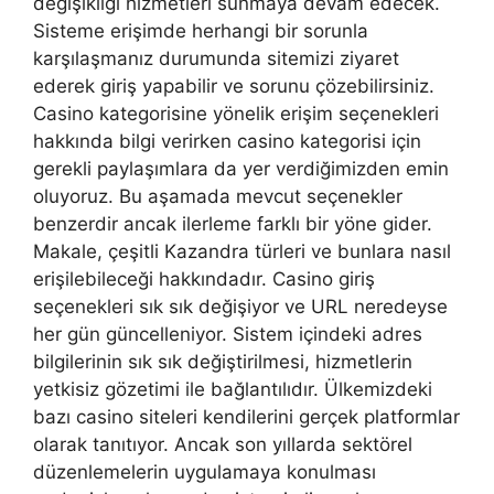
değişikliği hizmetleri sunmaya devam edecek.
Sisteme erişimde herhangi bir sorunla
karşılaşmanız durumunda sitemizi ziyaret
ederek giriş yapabilir ve sorunu çözebilirsiniz.
Casino kategorisine yönelik erişim seçenekleri
hakkında bilgi verirken casino kategorisi için
gerekli paylaşımlara da yer verdiğimizden emin
oluyoruz. Bu aşamada mevcut seçenekler
benzerdir ancak ilerleme farklı bir yöne gider.
Makale, çeşitli Kazandra türleri ve bunlara nasıl
erişilebileceği hakkındadır. Casino giriş
seçenekleri sık sık değişiyor ve URL neredeyse
her gün güncelleniyor. Sistem içindeki adres
bilgilerinin sık sık değiştirilmesi, hizmetlerin
yetkisiz gözetimi ile bağlantılıdır. Ülkemizdeki
bazı casino siteleri kendilerini gerçek platformlar
olarak tanıtıyor. Ancak son yıllarda sektörel
düzenlemelerin uygulamaya konulması