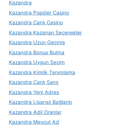
Kazandra
Kazandra Popüler Casino
Kazandra Canlı Casino
Kazandra Kazanan Seçenekler
Kazandra Uzun Geçmiş
Kazandra Bonus Bulma
Kazandra Uygun Seçim
Kazandra Kimlik Tanımlama
Kazandra Canlı Şans
Kazandra Yeni Adres
Kazandra Lisanslı Bağlantı
Kazandra Adil Oranlar
Kazandra Mevcut Ad